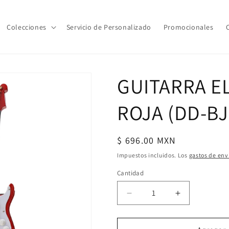
Colecciones
Servicio de Personalizado
Promocionales
GUITARRA E
ROJA (DD-BJ
Precio
$ 696.00 MXN
habitual
Impuestos incluidos. Los
gastos de env
Cantidad
Cantidad
Reducir
Aumentar
cantidad
cantidad
para
para