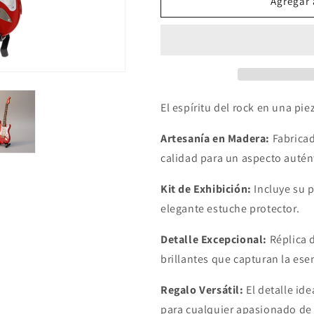
GUITARRA
GUITARRA
Agregar 
ELECTRICA
ELECTRICA
ROJA
ROJA
(DD-
(DD-
BJ-
BJ-
02)
02)
El espíritu del rock en una pie
Artesanía en Madera:
Fabricad
calidad para un aspecto autén
Kit de Exhibición:
Incluye su p
elegante estuche protector.
Detalle Excepcional:
Réplica 
brillantes que capturan la esen
Regalo Versátil:
El detalle ide
para cualquier apasionado de 