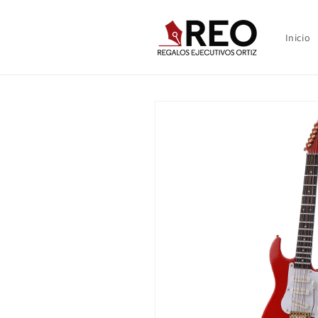
Ir
directamente
al contenido
Inicio
Ir
directamente
a la
información
del producto